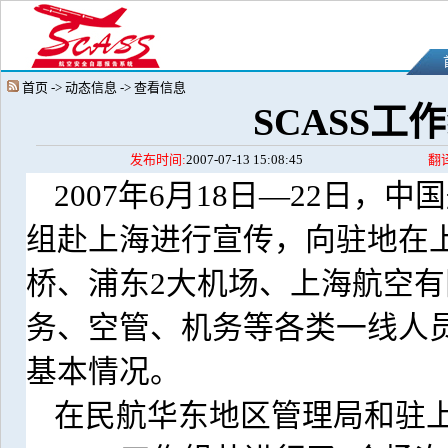
首页 -> 动态信息 -> 查看信息
SCASS
发布时间:
2007-07-13 15:08:45
翻
2007
年
6
月
18
日
—22
日，中国
组赴上海进行宣传，向驻地在
桥、浦东
2
大机场、上海航空有
务、空管、机务等各类一线人
基本情况。
在民航华东地区管理局和驻