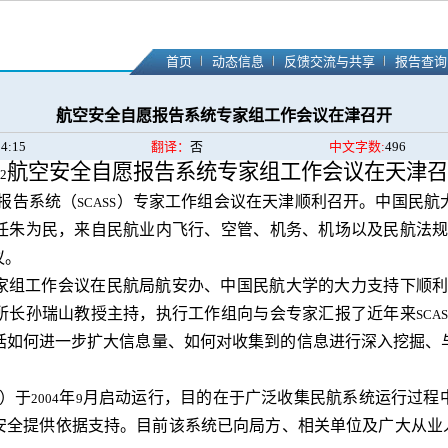
首页
动态信息
反馈交流与共享
报告查询
航空安全自愿报告系统专家组工作会议在津召开
54:15
翻译：
否
中文字数:
496
航空安全自愿报告系统专家组工作会议在天津召
2
报告系统（
）专家工作组会议在天津顺利召开。中国民航
SCASS
任朱为民，来自民航业内飞行、空管、机务、机场以及民航法
议。
家组工作会议在民航局航安办、中国民航大学的大力支持下顺
所长孙瑞山教授主持，执行工作组向与会专家汇报了近年来
SCAS
括如何进一步扩大信息量、如何对收集到的信息进行深入挖掘、
）于
年
月启动运行，目的在于广泛收集民航系统运行过程
2004
9
安全提供依据支持。目前该系统已向局方、相关单位及广大从业