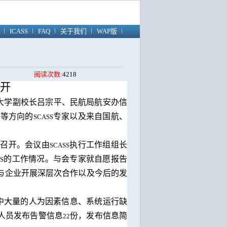
ICASS
FAQ
关于我们
WAP版
阅读次数:
4218
开
大学副校长吕宗平、民航局航安办信
规等方向的
专家以及来自国航、
SCASS
利召开。会议由
执行工作组组长
SCASS
的工作情况。与会专家就自愿报告
S
与企业开展深层次合作以及今后的发
中大量的人为因素信息、系统运行缺
人员发布告警信息
份，发布信息简
22