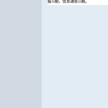
报
期，信息通告
期
。
39
20