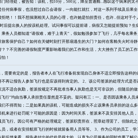
门经理处，被告知：误机，扣10分，500元，降至普通舱...感叹这个病来的太不
过任何病事假，也没想过自己会请假，一向能扛就扛，对这一系列手续及后果全
被拒绝！！我不想揣测相关人员的心理，也许她是怕担责任，也许...但这对于个人
小时后提出换人的按误机处理。试问事假可以提前请，病假又怎能提前预知？生
！乘务人员都知道“请假难，难于上青天”，假如勉强参加了飞行，几乎每名乘
导旅客保护自己？如何在关键时刻打开那扇逃生的大门？如何在客舱失火时冷静
智？？不完善的请假制度严重影响着我们的工作和生活，大大挫伤了员工的工作
后怕！
，需要肯定的是，报告者本人在飞行准备前发现自己身体不适立即报告这样的
持不再让报告人参加飞行也是应该得到肯定的。 2、该公司签派的处理方式是
状况不适合执勤，签派按规定不再批准当事人执勤也是无可非议的，但随后的做
减员飞行”均由当事人承担责任显然是不妥的。疑问有三：一、是否因该乘务人员
我们不得而知；二是如果真的误机，可能造成的损失不止该乘务员承担的这么多
误机来进行处罚呢？可能的原因是：因为时间关系，签派来不及安排其他人员，
减员飞行。因公司有严格的处理规定，签派职责所在，照章处理罢了。但除此之
人员，或者在安排航班飞行的时候就留备用人员等等。 3、作为公司的员工，
告和反馈来看，报告者付出的代价是很大的。认真为公司服务的同时也要了解公