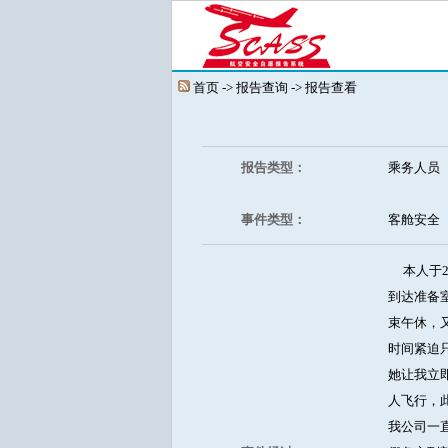
首页 -> 报告查询 -> 报告查看
报告类型：
乘务人员
事件类型：
客舱安全
本人于20
到达准备
束午休，
时间紧迫
她让我立
人飞行，此
我公司一直