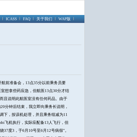
ICASS
FAQ
关于我们
WAP版
分开航前准备会，13点35分以前乘务员要
室想拿些药应急，但航医13点30分才结
而且说明此航医室没有任何药品。由于
20分钟后结束，我立即向乘务长说明，
调下，按误机处理，并且乘务组减为11
bi飞机执行，实际应配备13人飞行，但
7度3，于6月10号至6月12号病假”。