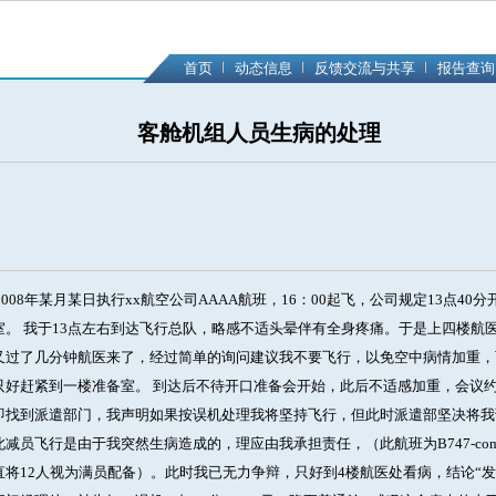
首页
动态信息
反馈交流与共享
报告查询
客舱机组人员生病的处理
08年某月某日执行xx航空公司AAAA航班，16：00起飞，公司规定13点40
室。 我于13点左右到达飞行总队，略感不适头晕伴有全身疼痛。于是上四楼航医
又过了几分钟航医来了，经过简单的询问建议我不要飞行，以免空中病情加重，
只好赶紧到一楼准备室。 到达后不待开口准备会开始，此后不适感加重，会议约
即找到派遣部门，我声明如果按误机处理我将坚持飞行，但此时派遣部坚决将我
减员飞行是由于我突然生病造成的，理应由我承担责任，（此航班为B747-com
将12人视为满员配备）。此时我已无力争辩，只好到4楼航医处看病，结论“发烧3