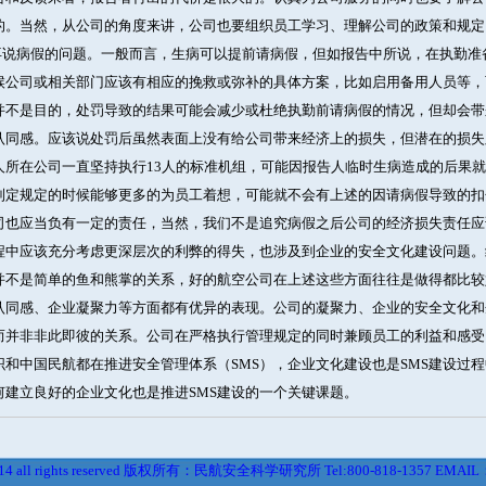
的。当然，从公司的角度来讲，公司也要组织员工学习、理解公司的政策和规定
、再说病假的问题。一般而言，生病可以提前请病假，但如报告中所说，在执勤
候公司或相关部门应该有相应的挽救或弥补的具体方案，比如启用备用人员等，
并不是目的，处罚导致的结果可能会减少或杜绝执勤前请病假的情况，但却会带
认同感。应该说处罚后虽然表面上没有给公司带来经济上的损失，但潜在的损失
人所在公司一直坚持执行13人的标准机组，可能因报告人临时生病造成的后果就
制定规定的时候能够更多的为员工着想，可能就不会有上述的因请病假导致的扣
司也应当负有一定的责任，当然，我们不是追究病假之后公司的经济损失责任应
程中应该充分考虑更深层次的利弊的得失，也涉及到企业的安全文化建设问题。
并不是简单的鱼和熊掌的关系，好的航空公司在上述这些方面往往是做得都比较
认同感、企业凝聚力等方面都有优异的表现。公司的凝聚力、企业的安全文化和
而并非非此即彼的关系。公司在严格执行管理规定的同时兼顾员工的利益和感受
织和中国民航都在推进安全管理体系（SMS），企业文化建设也是SMS建设过
何建立良好的企业文化也是推进SMS建设的一个关键课题。
2014 all rights reserved 版权所有：民航安全科学研究所 Tel:800-818-1357 EMAIL