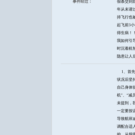
事件经过：
假条交到部
年从未请
持飞行也
起飞前3
得生病！
我如何引
时沉着机
隐患让人
1、首先
状况后坚
自己身体
机”、“
未提到，
一定要按
导致航班
调配合适
的。从报