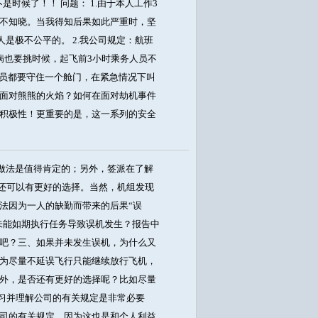
是时候了！！ 问题： 1.由于本人工作3
不知晓。当我得知后果如此严重时，坚
是极不公平的。 2.我公司规定：航班
病也要挑时候，起飞前3小时乘务人员不
务员都要守住一个舱门，在紧急情况下叫
面对熊熊的火焰？如何在面对劫机事件
积极性！更重要的是，这一系列的安全
做法是值得肯定的；另外，签派在了解
否还可以有更好的选择。当然，机组发现
法因为一人的缺勤而带来的后果“误
未能如期执行任务导致误机发生？报告中
吧？三、如果并未发生误机，为什么又
为尽量不延误飞行只能继续放行飞机，
外，是否还有更好的选择呢？比如尽量
学习并理解公司的有关规定是非常必要
司的有关规定，因为这也是和个人利益