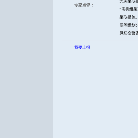
无需采取
专家点评：
“需机组
采取措施
候等级划分
风切变警
我要上报