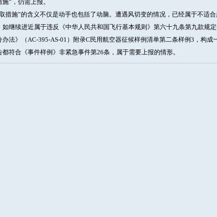
措施”，仍需上报。
采取措施”的含义不仅是动手也包括了动脑。遭遇风切变的情况，已经属于不适
。如继续进近属于违反《中华人民共和国飞行基本规则》第六十九条第九款规定
办法》（AC-395-AS-01）附录C民用航空器征候样例清单第二条样例3，
告都符合《事件样例》非紧急事件第26条，属于需要上报的情形。